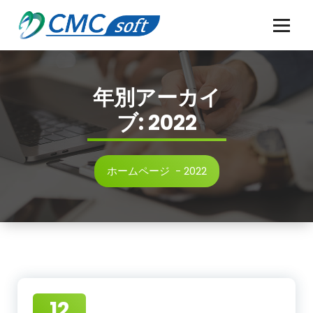
コ
ン
テ
ン
ツ
へ
年別アーカイ
ス
キ
ブ: 2022
ッ
プ
ホームページ
-
2022
12